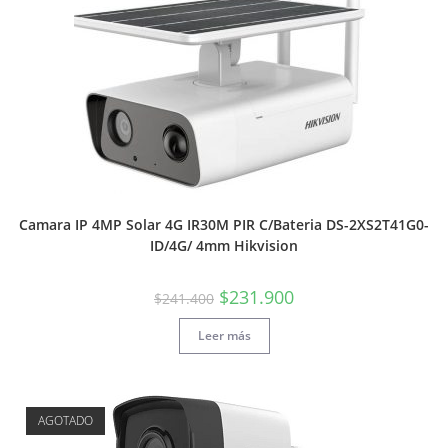
Camara IP 4MP Solar 4G IR30M PIR C/Bateria DS-2XS2T41G0-
ID/4G/ 4mm Hikvision
$
231.900
$
241.400
Leer más
AGOTADO