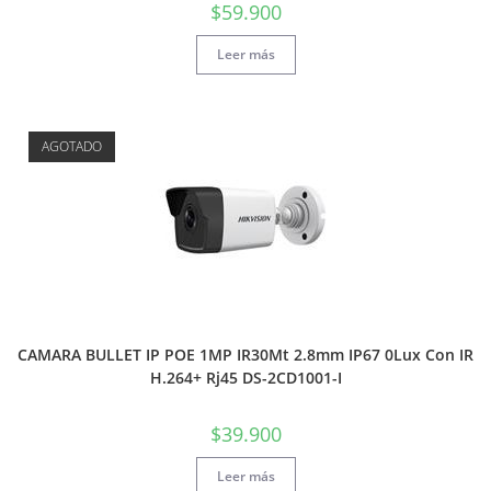
$
59.900
Leer más
AGOTADO
CAMARA BULLET IP POE 1MP IR30Mt 2.8mm IP67 0Lux Con IR
H.264+ Rj45 DS-2CD1001-I
$
39.900
Leer más