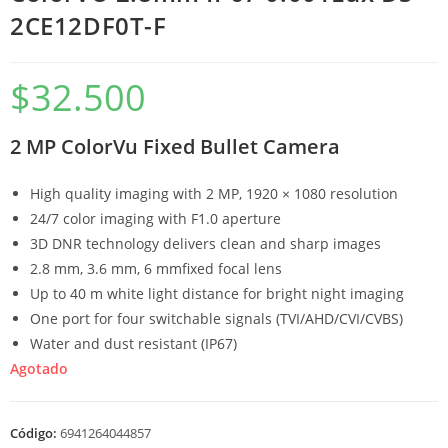
2CE12DF0T-F
$
32.500
2 MP ColorVu Fixed Bullet Camera
High quality imaging with 2 MP, 1920 × 1080 resolution
24/7 color imaging with F1.0 aperture
3D DNR technology delivers clean and sharp images
2.8 mm, 3.6 mm, 6 mmfixed focal lens
Up to 40 m white light distance for bright night imaging
One port for four switchable signals (TVI/AHD/CVI/CVBS)
Water and dust resistant (IP67)
Agotado
Código:
6941264044857