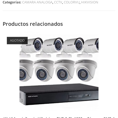
Categorías:
CAMARA ANALOGA
,
CCTV
,
COLORVU
,
HIKVISION
Productos relacionados
AGOTADO