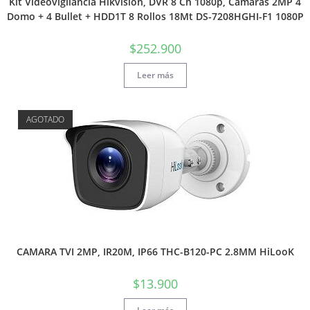
Kit Videovigilancia Hikvision, DVR 8 Ch 1080p, Cámaras 2MP 4
Domo + 4 Bullet + HDD1T 8 Rollos 18Mt DS-7208HGHI-F1 1080P
$
252.900
Leer más
AGOTADO
CAMARA TVI 2MP, IR20M, IP66 THC-B120-PC 2.8MM HiLooK
$
13.900