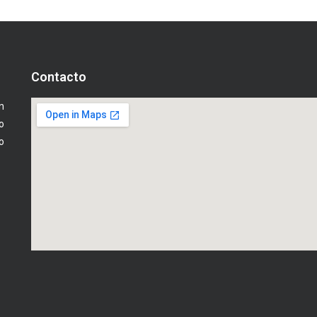
Contacto
n
o
o