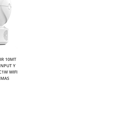
IR 10MT
INPUT Y
C1W WIFI
RMAS