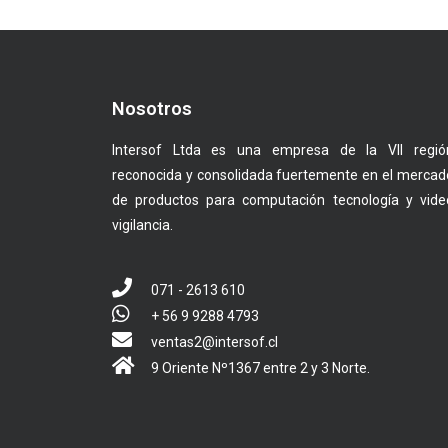
Nosotros
Intersof Ltda es una empresa de la VII regió
reconocida y consolidada fuertemente en el mercad
de productos para computación tecnología y vide
vigilancia.
071 - 2613 610
+ 56 9 9288 4793
ventas2@intersof.cl
9 Oriente Nº1367 entre 2 y 3 Norte.