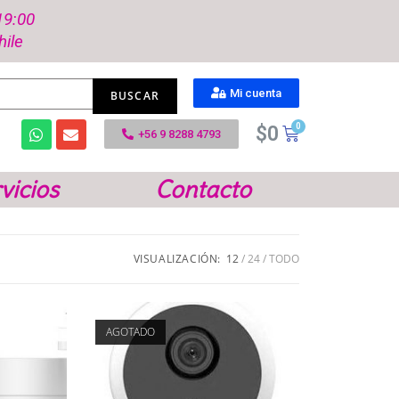
19:00
hile
Mi cuenta
$
0
+56 9 8288 4793
vicios
Contacto
VISUALIZACIÓN:
12
24
TODO
AGOTADO