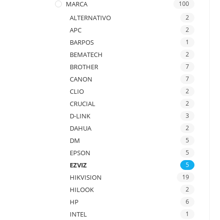
MARCA
100
ALTERNATIVO
2
APC
2
BARPOS
1
BEMATECH
2
BROTHER
7
CANON
7
CLIO
2
CRUCIAL
2
D-LINK
3
DAHUA
2
DM
5
EPSON
5
EZVIZ
5
HIKVISION
19
HILOOK
2
HP
6
INTEL
1