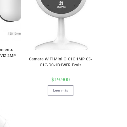
imiento
EZVIZ 2MP
Camara WiFi Mini O C1C 1MP CS-
C1C-D0-1D1WFR Ezviz
$
19.900
Leer más