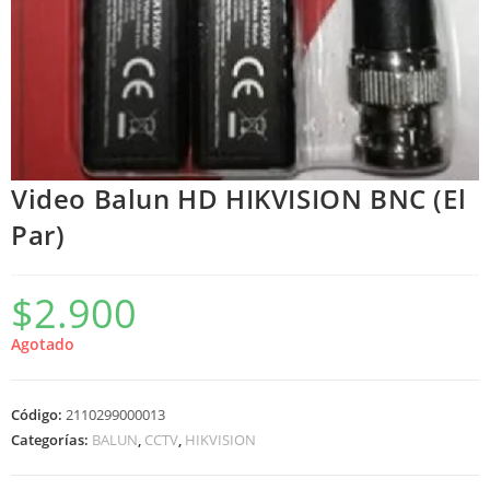
Video Balun HD HIKVISION BNC (El
Par)
$
2.900
Agotado
Código:
2110299000013
Categorías:
BALUN
,
CCTV
,
HIKVISION