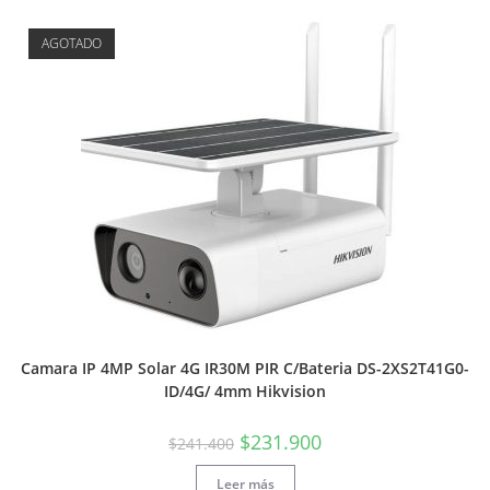
AGOTADO
Camara IP 4MP Solar 4G IR30M PIR C/Bateria DS-2XS2T41G0-
ID/4G/ 4mm Hikvision
$
231.900
$
241.400
Leer más