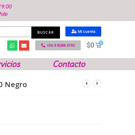
19:00
hile
Mi cuenta
$
0
+56 9 8288 4793
vicios
Contacto
0 Negro