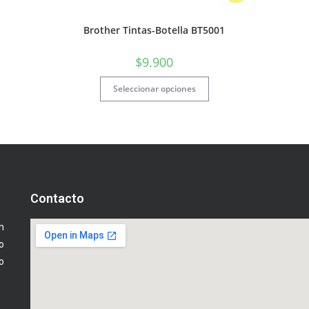
Brother Tintas-Botella BT5001
$
9.900
Seleccionar opciones
Contacto
n
o
o