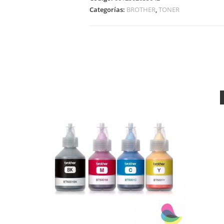
Categorías:
BROTHER
,
TONER